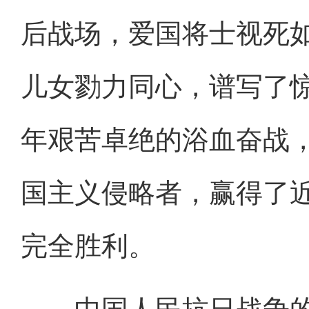
后战场，爱国将士视死
儿女勠力同心，谱写了惊
年艰苦卓绝的浴血奋战
国主义侵略者，赢得了
完全胜利。