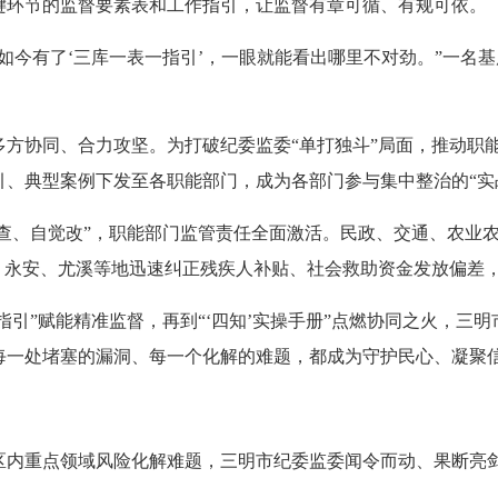
键环节的监督要素表和工作指引，让监督有章可循、有规可依。
今有了‘三库一表一指引’，一眼就能看出哪里不对劲。”一名
同、合力攻坚。为打破纪委监委“单打独斗”局面，推动职能部
、典型案例下发至各职能部门，成为各部门参与集中整治的“实
查、自觉改”，职能部门监管责任全面激活。民政、交通、农业
题，永安、尤溪等地迅速纠正残疾人补贴、社会救助资金发放偏差
引”赋能精准监督，再到“‘四知’实操手册”点燃协同之火，三明
每一处堵塞的漏洞、每一个化解的难题，都成为守护民心、凝聚
内重点领域风险化解难题，三明市纪委监委闻令而动、果断亮剑