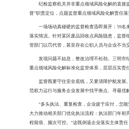
纪检监察机关并非重点领域风险化解的直接监管
督”职责定位，点题监督重点领域风险化解责任落
一场场动真碰硬的监督检查迅即展开：59名来
落实情况。针对某区废品回收点风险隐患，监督
管部门以罚代管，甚至存在公职人员与企业不当
发现问题不姑息，整改治理不松劲。三明市纪委
重点领域风险化解标准化监管体系，层层压实责
监督既要守住安全底线，又要清障护航发展。三明
范权力运行与服务企业发展中找平衡点、寻最优
“多头执法、重复检查，企业疲于应付，怎能安
大力推动相关部门优化执法流程：执法部门年初亮
程留痕、频次可控。“这既倒逼企业落实主体责任，