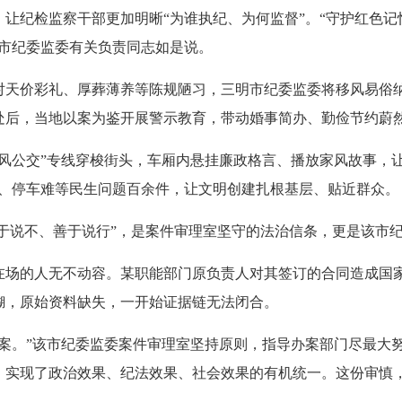
让纪检监察干部更加明晰“为谁执纪、为何监督”。“守护红色
明市纪委监委有关负责同志如是说。
价彩礼、厚葬薄养等陈规陋习，三明市纪委监委将移风易俗纳入
处后，当地以案为鉴开展警示教育，带动婚事简办、勤俭节约蔚
公交”专线穿梭街头，车厢内悬挂廉政格言、播放家风故事，让
造、停车难等民生问题百余件，让文明创建扎根基层、贴近群众。
于说不、善于说行”，是案件审理室坚守的法治信条，更是该市
的人无不动容。某职能部门原负责人对其签订的合同造成国家
糊，原始资料缺失，一开始证据链无法闭合。
。”该市纪委监委案件审理室坚持原则，指导办案部门尽最大努
，实现了政治效果、纪法效果、社会效果的有机统一。这份审慎