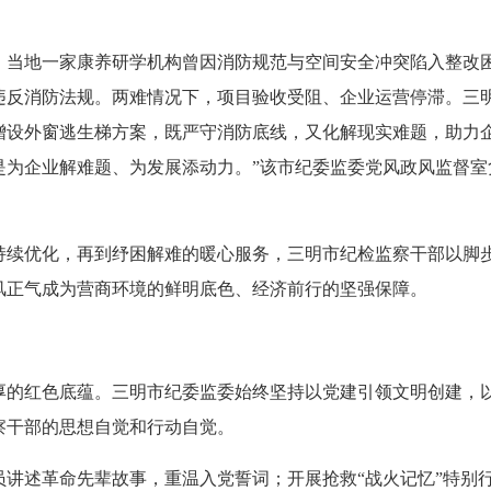
地一家康养研学机构曾因消防规范与空间安全冲突陷入整改困
违反消防法规。两难情况下，项目验收受阻、企业运营停滞。三
增设外窗逃生梯方案，既严守消防底线，又化解现实难题，助力企
是为企业解难题、为发展添动力。”该市纪委监委党风政风监督室
优化，再到纾困解难的暖心服务，三明市纪检监察干部以脚步
风正气成为营商环境的鲜明底色、经济前行的坚强保障。
红色底蕴。三明市纪委监委始终坚持以党建引领文明创建，以
察干部的思想自觉和行动自觉。
述革命先辈故事，重温入党誓词；开展抢救“战火记忆”特别行