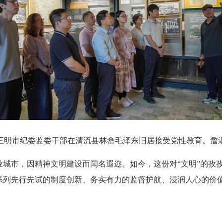
三明市纪委监委干部在清流县林畲毛泽东旧居接受党性教育。詹
市，因精神文明建设而闻名遐迩。如今，这份对“文明”的孜孜
系列先行先试的制度创新、务实有力的监督护航、浸润人心的价