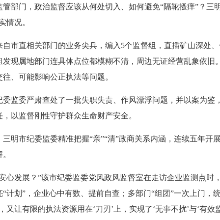
部门，政治监督应该从何处切入、如何避免“隔靴搔痒”？三明
实情况。
自市直相关部门的业务尖兵，编入5个监督组，直插矿山深处、
组发现属地部门连具体点位都模糊不清，周边无证经营乱象依旧
交往、可能影响公正执法等问题。
监委严肃查处了一批失职失责、作风漂浮问题，并以案为鉴，
任，以监督刚性守护群众生命财产安全。
市纪委监委精准把握“亲”“清”政商关系内涵，连续五年开展
解。
心发展？”该市纪委监委党风政风监督室在走访企业监测点时，
“计划”，企业心中有数、提前自查；多部门“组团”一次上门，
又让有限的执法资源用在‘刀刃’上，实现了‘无事不扰’与‘有效