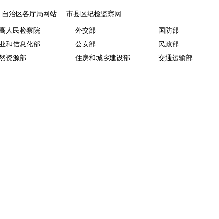
自治区各厅局网站
市县区纪检监察网
高人民检察院
外交部
国防部
业和信息化部
公安部
民政部
然资源部
住房和城乡建设部
交通运输部
化和旅游部
卫生和计划生育委员会
中国人民银行
务总局
工商总局
北京
蒙古
辽宁
吉林
江
安徽
福建
北
湖南
广东
州
云南
西藏
海
新疆
新疆生产建设兵团
国新闻网
央视网
中国网
民网宁夏频道
中广网宁夏分网
光明网宁夏频道
川新闻网
石嘴山新闻网
中卫新闻网
夏政府网
宁夏政协网
宁夏纪委监委