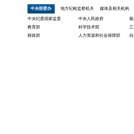
中央部委办
地方纪检监察机关
媒体及相关机构
中央纪委国家监委
中央人民政府
最
教育部
科学技术部
工
财政部
人力资源和社会保障部
自
农业部
商务部
文
国资委
海关总署
税
河北
山西
内
上海
江苏
浙
山东
河南
湖
重庆
四川
贵
甘肃
宁夏
青
新华网
人民网
中
中国日报网
新华网宁夏频道
人
宁夏新闻网
宁夏电视台
银
宁夏党建网
宁夏人大网
宁