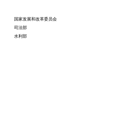
国家发展和改革委员会
司法部
水利部
审计署
天津
黑龙江
江西
海南
陕西
人民日报
国际在线
方正图书网
固原新闻网
宁夏发改委