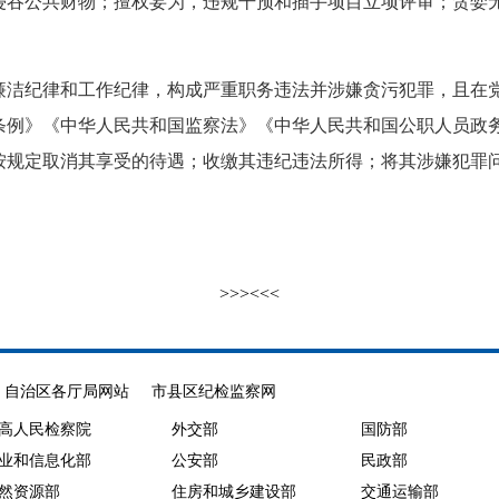
侵吞公共财物；擅权妄为，违规干预和插手项目立项评审；贪婪
纪律和工作纪律，构成严重职务违法并涉嫌贪污犯罪，且在党
条例》《中华人民共和国监察法》《中华人民共和国公职人员政
按规定取消其享受的待遇；收缴其违纪违法所得；将其涉嫌犯罪
>>>
<<<
自治区各厅局网站
市县区纪检监察网
高人民检察院
外交部
国防部
业和信息化部
公安部
民政部
然资源部
住房和城乡建设部
交通运输部