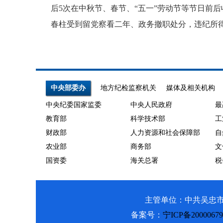
后5次在中秋节、春节、“五一”劳动节等节日前后
春柱受到留党察看二年、政务撤职处分，违纪所
中央部委办
地方纪检监察机关
媒体及相关机构
中央纪委国家监委
中央人民政府
最
教育部
科学技术部
工
财政部
人力资源和社会保障部
自
农业部
商务部
文
国资委
海关总署
税
主管单位：中共吴忠市利通区纪
备案号：
宁ICP备2000067