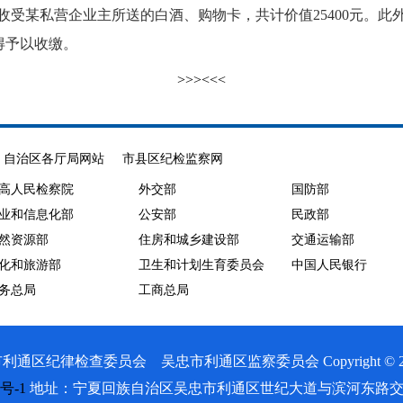
收受某私营企业主所送的白酒、购物卡，共计价值25400元。此外
得予以收缴。
>>>
<<<
自治区各厅局网站
市县区纪检监察网
高人民检察院
外交部
国防部
业和信息化部
公安部
民政部
然资源部
住房和城乡建设部
交通运输部
化和旅游部
卫生和计划生育委员会
中国人民银行
务总局
工商总局
律检查委员会 吴忠市利通区监察委员会 Copyright © 2020 All 
9号-1
地址：宁夏回族自治区吴忠市利通区世纪大道与滨河东路交