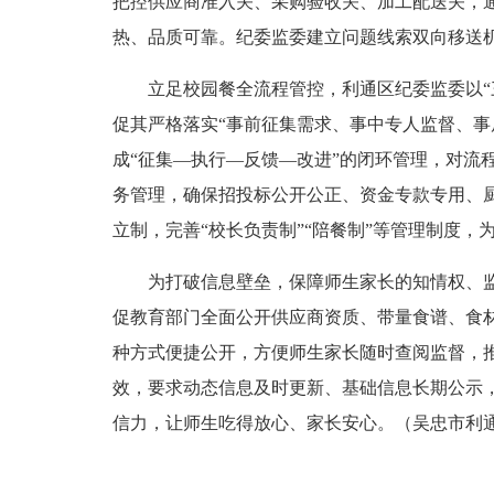
把控供应商准入关、采购验收关、加工配送关，
热、品质可靠。纪委监委建立问题线索双向移送机
立足校园餐全流程管控，利通区纪委监委以“三
促其严格落实“事前征集需求、事中专人监督、
成“征集—执行—反馈—改进”的闭环管理，对
务管理，确保招投标公开公正、资金专款专用、
立制，完善“校长负责制”“陪餐制”等管理制度
为打破信息壁垒，保障师生家长的知情权、监督
促教育部门全面公开供应商资质、带量食谱、食
种方式便捷公开，方便师生家长随时查阅监督，推
效，要求动态信息及时更新、基础信息长期公示
信力，让师生吃得放心、家长安心。（吴忠市利