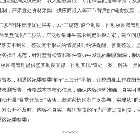
通过动态淘汰供应商、双人验收留痕、专用保温配送等举措，从
制，严肃查处食材采购、供应商准入等环节背后的“蝇贪蚁腐”
步”闭环管理优化服务，以“三规范”健全制度，推动校园餐管
事后复盘优化”三步法，广泛收集师生需求制定供餐方案，建立问
流程落实不到位、整改流于形式的情况及时约谈提醒、督促整改。
厨务操作规范，针对监督检查和案件查办中发现的制度漏洞，制
，为校园餐管理提供坚实制度支撑，推动实现“查处一案、解决一类
权，利通区纪委监委推行“三公开”举措，让校园餐工作在阳光
材检测报告、价格成本等核心信息，确保内容清晰准确、真实可
动开展“食堂开放日”活动，邀请家长代表广泛参与，实现从“群众
，对公开不及时、内容不真实、敷衍塞责的行为严肃追责问责，
通区纪委监委）
>>>
<<<