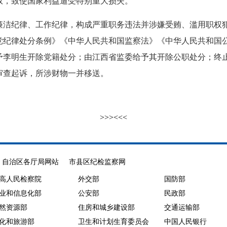
权，致使国家利益遭受特别重大损失。
纪律、工作纪律，构成严重职务违法并涉嫌受贿、滥用职权犯
党纪律处分条例》《中华人民共和国监察法》《中华人民共和国
予李明生开除党籍处分；由江西省监委给予其开除公职处分；终
审查起诉，所涉财物一并移送。
>>>
<<<
自治区各厅局网站
市县区纪检监察网
高人民检察院
外交部
国防部
业和信息化部
公安部
民政部
然资源部
住房和城乡建设部
交通运输部
化和旅游部
卫生和计划生育委员会
中国人民银行